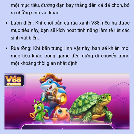
một mục tiêu, đường đạn bay thẳng đến cá đã chọn, bỏ
ra những sinh vật khác.
Lươn điện: Khi chơi bắn cá rùa xanh V88, nếu hạ được
mục tiêu này, bạn sẽ kích hoạt tính năng làm tê liệt các
sinh vật biển.
Rùa rồng: Khi bắn trúng linh vật này, bạn sẽ khiến mọi
mục tiêu khác trong game đều dừng di chuyển trong
một khoảng thời gian nhất định.