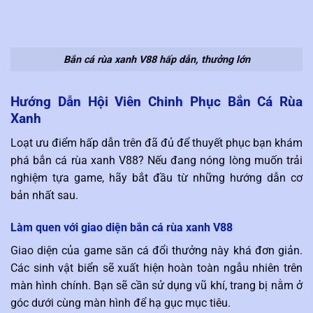
Bắn cá rùa xanh V88 hấp dẫn, thưởng lớn
Hướng Dẫn Hội Viên Chinh Phục Bắn Cá Rùa
Xanh
Loạt ưu điểm hấp dẫn trên đã đủ để thuyết phục bạn khám
phá bắn cá rùa xanh V88? Nếu đang nóng lòng muốn trải
nghiệm tựa game, hãy bắt đầu từ những hướng dẫn cơ
bản nhất sau.
Làm quen với giao diện bắn cá rùa xanh V88
Giao diện của game săn cá đổi thưởng này khá đơn giản.
Các sinh vật biển sẽ xuất hiện hoàn toàn ngẫu nhiên trên
màn hình chính. Bạn sẽ cần sử dụng vũ khí, trang bị nằm ở
góc dưới cùng màn hình để hạ gục mục tiêu.