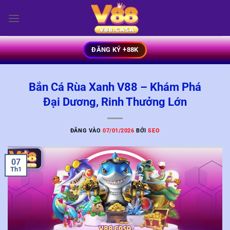
Bỏ
qua
nội
dung
ĐĂNG KÝ +88K
Bắn Cá Rùa Xanh V88 – Khám Phá
Đại Dương, Rinh Thưởng Lớn
ĐĂNG VÀO
07/01/2026
BỞI
SEO
07
Th1