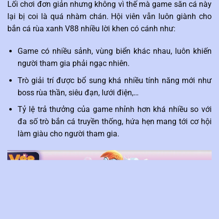
Lối chơi đơn giản nhưng không vì thế mà game săn cá này
lại bị coi là quá nhàm chán. Hội viên vẫn luôn giành cho
bắn cá rùa xanh V88 nhiều lời khen có cánh như:
Game có nhiều sảnh, vùng biển khác nhau, luôn khiến
người tham gia phải ngạc nhiên.
Trò giải trí được bổ sung khá nhiều tính năng mới như
boss rùa thần, siêu đạn, lưới điện,…
Tỷ lệ trả thưởng của game nhỉnh hơn khá nhiều so với
đa số trò bắn cá truyền thống, hứa hẹn mang tới cơ hội
làm giàu cho người tham gia.