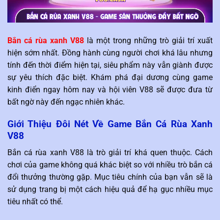
Bắn cá rùa xanh V88
là một trong những trò giải trí xuất
hiện sớm nhất. Đồng hành cùng người chơi khá lâu nhưng
tính đến thời điểm hiện tại, siêu phẩm này vẫn giành được
sự yêu thích đặc biệt. Khám phá đại dương cùng game
kinh điển ngay hôm nay và hội viên V88 sẽ được đưa từ
bất ngờ này đến ngạc nhiên khác.
Giới Thiệu Đôi Nét Về Game Bắn Cá Rùa Xanh
V88
Bắn cá rùa xanh V88 là trò giải trí khá quen thuộc. Cách
chơi của game không quá khác biệt so với nhiều trò bắn cá
đổi thưởng thường gặp. Mục tiêu chính của bạn vẫn sẽ là
sử dụng trang bị một cách hiệu quả để hạ gục nhiều mục
tiêu nhất có thể.