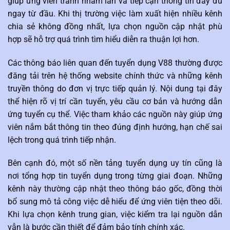
giúp ứng viên tránh nhầm lẫn và tiếp cận thông tin đầy đủ
ngay từ đầu. Khi thị trường việc làm xuất hiện nhiều kênh
chia sẻ không đồng nhất, lựa chọn nguồn cập nhật phù
hợp sẽ hỗ trợ quá trình tìm hiểu diễn ra thuận lợi hơn.
Các thông báo liên quan đến tuyển dụng V88 thường được
đăng tải trên hệ thống website chính thức và những kênh
truyền thông do đơn vị trực tiếp quản lý. Nội dung tại đây
thể hiện rõ vị trí cần tuyển, yêu cầu cơ bản và hướng dẫn
ứng tuyển cụ thể. Việc tham khảo các nguồn này giúp ứng
viên nắm bắt thông tin theo đúng định hướng, hạn chế sai
lệch trong quá trình tiếp nhận.
Bên cạnh đó, một số nền tảng tuyển dụng uy tín cũng là
nơi tổng hợp tin tuyển dụng trong từng giai đoạn. Những
kênh này thường cập nhật theo thông báo gốc, đồng thời
bổ sung mô tả công việc dễ hiểu để ứng viên tiện theo dõi.
Khi lựa chọn kênh trung gian, việc kiểm tra lại nguồn dẫn
vẫn là bước cần thiết để đảm bảo tính chính xác.