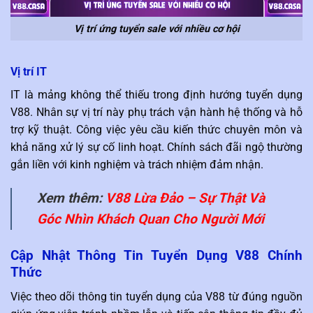
Vị trí ứng tuyển sale với nhiều cơ hội
Vị trí IT
IT là mảng không thể thiếu trong định hướng tuyển dụng
V88. Nhân sự vị trí này phụ trách vận hành hệ thống và hỗ
trợ kỹ thuật. Công việc yêu cầu kiến thức chuyên môn và
khả năng xử lý sự cố linh hoạt. Chính sách đãi ngộ thường
gắn liền với kinh nghiệm và trách nhiệm đảm nhận.
Xem thêm:
V88 Lừa Đảo – Sự Thật Và
Góc Nhìn Khách Quan Cho Người Mới
Cập Nhật Thông Tin Tuyển Dụng V88 Chính
Thức
Việc theo dõi thông tin tuyển dụng của V88 từ đúng nguồn