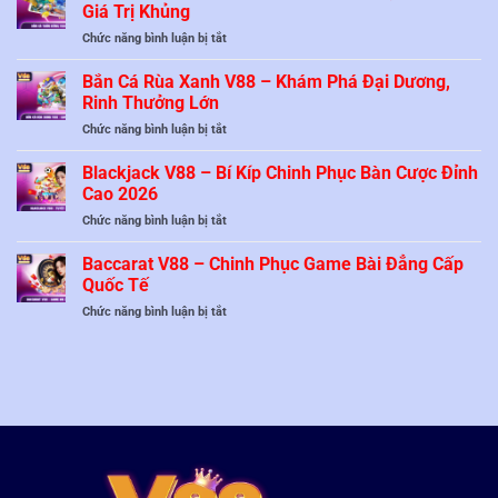
V88
Góc
Giá Trị Khủng
Tín
–
Nhìn
Chức năng bình luận bị tắt
ở
Cơ
Khách
Bắn
Hội
Quan
Cá
Bắn Cá Rùa Xanh V88 – Khám Phá Đại Dương,
Làm
Cho
Thần
Việc
Rinh Thưởng Lớn
Người
Rồng
Ổn
Mới
Chức năng bình luận bị tắt
ở
V88
Định
Bắn
–
Cho
Cá
Blackjack V88 – Bí Kíp Chinh Phục Bàn Cược Đỉnh
Chơi
Ứng
Rùa
Hay,
Cao 2026
Viên
Xanh
Nhận
2026
Chức năng bình luận bị tắt
ở
V88
Ngay
Blackjack
–
Hũ
V88
Baccarat V88 – Chinh Phục Game Bài Đẳng Cấp
Khám
Giá
–
Phá
Quốc Tế
Trị
Bí
Đại
Khủng
Chức năng bình luận bị tắt
ở
Kíp
Dương,
Baccarat
Chinh
Rinh
V88
Phục
Thưởng
–
Bàn
Lớn
Chinh
Cược
Phục
Đỉnh
Game
Cao
Bài
2026
Đẳng
Cấp