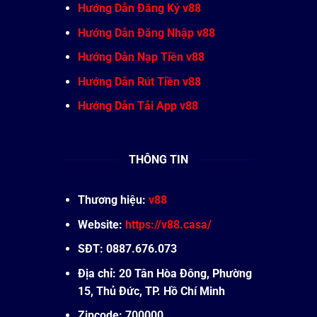
Hướng Dẫn Đăng Ký v88
Hướng Dẫn Đăng Nhập v88
Hướng Dẫn Nạp Tiền v88
Hướng Dẫn Rút Tiền v88
Hướng Dẫn Tải App v88
THÔNG TIN
Thương hiệu:
v88
Website:
https://v88.casa/
SĐT: 0887.676.073
Địa chỉ: 20 Tân Hòa Đông, Phường
15, Thủ Đức, TP. Hồ Chí Minh
Zipcode: 700000