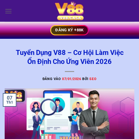
Bỏ
qua
nội
dung
ĐĂNG KÝ +88K
Tuyển Dụng V88 – Cơ Hội Làm Việc
Ổn Định Cho Ứng Viên 2026
ĐĂNG VÀO
07/01/2026
BỞI
SEO
07
Th1