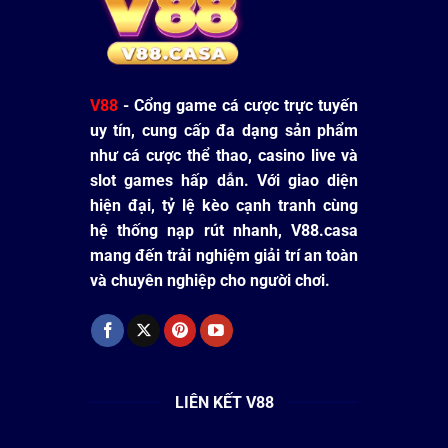
Quốc
Tế
V88
- Cổng game cá cược trực tuyến
uy tín, cung cấp đa dạng sản phẩm
như cá cược thể thao, casino live và
slot games hấp dẫn. Với giao diện
hiện đại, tỷ lệ kèo cạnh tranh cùng
hệ thống nạp rút nhanh,
V88.casa
mang đến trải nghiệm giải trí an toàn
và chuyên nghiệp cho người chơi.
LIÊN KẾT V88