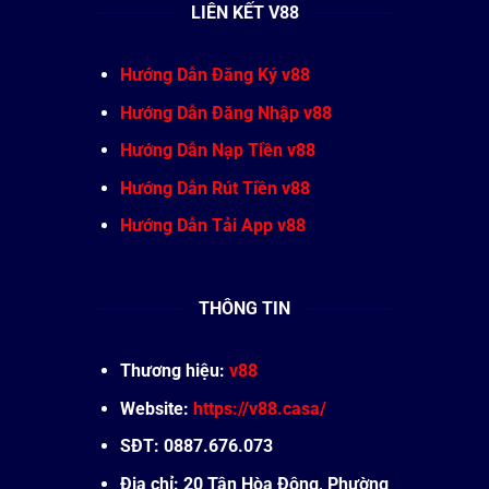
LIÊN KẾT V88
Hướng Dẫn Đăng Ký v88
Hướng Dẫn Đăng Nhập v88
Hướng Dẫn Nạp Tiền v88
Hướng Dẫn Rút Tiền v88
Hướng Dẫn Tải App v88
THÔNG TIN
Thương hiệu:
v88
Website:
https://v88.casa/
SĐT: 0887.676.073
Địa chỉ: 20 Tân Hòa Đông, Phường