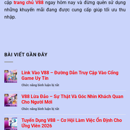
cập
trang chủ V88
ngay hôm nay và đừng quên sử dụng
những khuyến mãi đang được cung cấp giúp tối ưu thu
nhập.
BÀI VIẾT GẦN ĐÂY
Link Vào V88 – Đường Dẫn Truy Cập Vào Cổng
Game Uy Tín
Chức năng bình luận bị tắt
ở
Link
Vào
V88 Lừa Đảo – Sự Thật Và Góc Nhìn Khách Quan
V88
Cho Người Mới
–
Chức năng bình luận bị tắt
ở
Đường
V88
Dẫn
Lừa
Tuyển Dụng V88 – Cơ Hội Làm Việc Ổn Định Cho
Truy
Đảo
Cập
Ứng Viên 2026
–
Vào