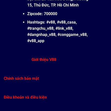
15, Thủ Đức, TP. Hồ Chí Minh
Zipcode: 700000
Hashtags: #v88, #v88_casa,
#trangchu_v88, #link_v88,
#dangnhap_v88, #conggame_v88,
#v88_app
Giới thiệu V88
Chính sách bảo mật
Điều khoản và điều kiện