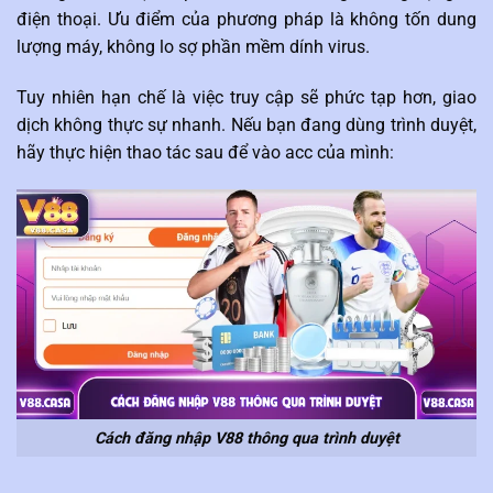
điện thoại. Ưu điểm của phương pháp là không tốn dung
lượng máy, không lo sợ phần mềm dính virus.
Tuy nhiên hạn chế là việc truy cập sẽ phức tạp hơn, giao
dịch không thực sự nhanh. Nếu bạn đang dùng trình duyệt,
hãy thực hiện thao tác sau để vào acc của mình:
Cách đăng nhập V88 thông qua trình duyệt