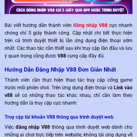
Bài viết hướng dẫn thành viên
đăng nhập V88
cực nhanh
chóng chỉ 5 giây thành công. Cập nhật chi tiết thực hiện
trên cả trình duyệt thiết bị lẫn ứng dụng điện thoại sớm
nhất. Các thao tác cần thiết sau khi truy cập lần đầu và lưu
ý quan trọng cũng được
V88
cung cấp đầy đủ.
Hướng Dẫn Đăng Nhập V88 Đơn Giản Nhất
Thành viên cần thực hiện thao tác truy cập cổng game
trước mỗi phiên chơi. Trên ứng dụng điện thoại và
Link vào
v88
sẽ có những thao tác khác nhau, chỉ cần làm theo
hướng dẫn là truy cập cực nhanh:
Truy cập tài khoản V88 thông qua trình duyệt web
Việc
đăng nhập V88
thông qua trình duyệt web dành cho
những ai chơi trực tiếp trên website, không tải ứng dụng về