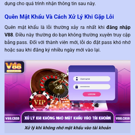
dụng cho quá trình nhận thông tin sau này.
Quên Mật Khẩu Và Cách Xử Lý Khi Gặp Lỗi
Quên mật khẩu là lỗi thường xảy ra nhất khi
đăng nhập
V88
. Điều này thường do bạn không thường xuyên truy cập
bằng pass. Đối với thành viên mới, lỗi do đặt pass khó nhớ
hoặc sau khi đăng ký nhiều ngày mới vào lại.
Xử lý khi không nhớ mật khẩu vào tài khoản