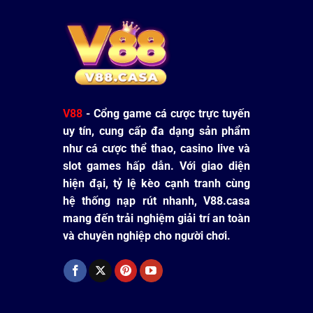
Bài
2026
Đẳng
Cấp
Quốc
Tế
V88
- Cổng game cá cược trực tuyến
uy tín, cung cấp đa dạng sản phẩm
như cá cược thể thao, casino live và
slot games hấp dẫn. Với giao diện
hiện đại, tỷ lệ kèo cạnh tranh cùng
hệ thống nạp rút nhanh,
V88.casa
mang đến trải nghiệm giải trí an toàn
và chuyên nghiệp cho người chơi.