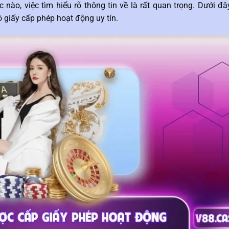
 nào, việc tìm hiểu rõ thông tin về là rất quan trọng. Dưới đâ
 giấy cấp phép hoạt động uy tín.