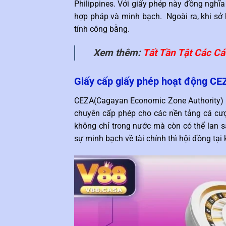
Philippines. Với giấy phép này đồng nghĩa 
hợp pháp và minh bạch. Ngoài ra, khi sở
tính công bằng.
Xem thêm:
Tất Tần Tật Các C
Giấy cấp giấy phép hoạt động CE
CEZA(Cagayan Economic Zone Authority) là 
chuyên cấp phép cho các nền tảng cá cư
không chỉ trong nước mà còn có thể lan s
sự minh bạch về tài chính thì hội đồng tại 