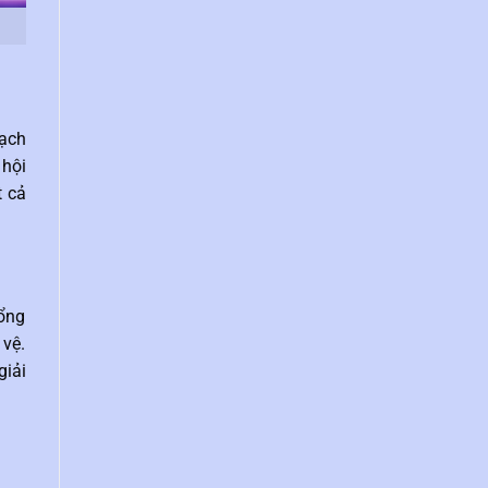
bạch
 hội
t cả
cổng
 vệ.
giải