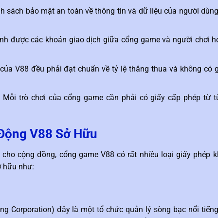
h sách bảo mật an toàn về thông tin và dữ liệu của người dùn
minh được các khoản giao dịch giữa cổng game và người chơi 
i của V88 đều phải đạt chuẩn về tỷ lệ thắng thua và không có 
 Mỗi trò chơi của cổng game cần phải có giấy cấp phép từ 
 Động V88 Sở Hữu
 cho cộng đồng, cổng game V88 có rất nhiều loại giấy phép 
ở hữu như:
Corporation) đây là một tổ chức quản lý sòng bạc nổi tiếng