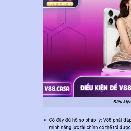
Điều kiệ
Có đầy đủ hồ sơ pháp lý: V88 phải đáp
minh năng lực tài chính có thể trả được