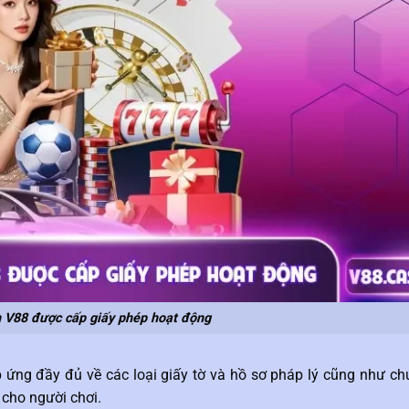
n V88 được cấp giấy phép hoạt động
 ứng đầy đủ về các loại giấy tờ và hồ sơ pháp lý cũng như c
 cho người chơi.