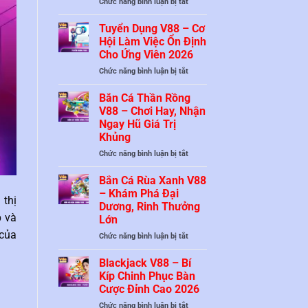
Truy
Chức năng bình luận bị tắt
ở
Cập
V88
Vào
Lừa
Tuyển Dụng V88 – Cơ
Cổng
Đảo
Hội Làm Việc Ổn Định
Game
–
Cho Ứng Viên 2026
Uy
Sự
Chức năng bình luận bị tắt
Tín
ở
Thật
Tuyển
Và
Dụng
Góc
Bắn Cá Thần Rồng
V88
Nhìn
V88 – Chơi Hay, Nhận
–
Khách
Ngay Hũ Giá Trị
Cơ
Quan
Khủng
Hội
Cho
Làm
Chức năng bình luận bị tắt
Người
ở
Việc
Mới
Bắn
Ổn
Cá
Bắn Cá Rùa Xanh V88
Định
Thần
– Khám Phá Đại
 thị
Cho
Rồng
Dương, Rinh Thưởng
Ứng
V88
p và
Lớn
Viên
–
 của
2026
Chơi
Chức năng bình luận bị tắt
ở
Hay,
Bắn
Nhận
Cá
Blackjack V88 – Bí
Ngay
Rùa
Kíp Chinh Phục Bàn
Hũ
Xanh
Cược Đỉnh Cao 2026
Giá
V88
Chức năng bình luận bị tắt
Trị
ở
–