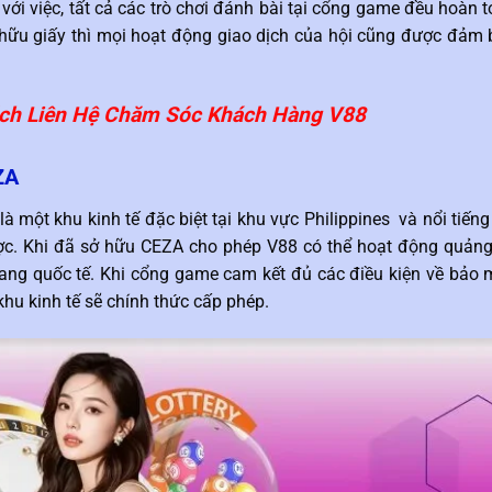
với việc, tất cả các trò chơi đánh bài tại cổng game đều hoàn 
 hữu giấy thì mọi hoạt động giao dịch của hội cũng được đảm
ách Liên Hệ Chăm Sóc Khách Hàng V88
ZA
một khu kinh tế đặc biệt tại khu vực Philippines và nổi tiếng
ợc. Khi đã sở hữu CEZA cho phép V88 có thể hoạt động quản
ang quốc tế. Khi cổng game cam kết đủ các điều kiện về bảo 
khu kinh tế sẽ chính thức cấp phép.