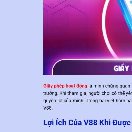
Giấy phép hoạt động
là minh chứng quan t
trường. Khi tham gia, người chơi có thể y
quyền lợi của mình. Trong bài viết hôm na
V88.
Lợi Ích Của V88 Khi Đượ