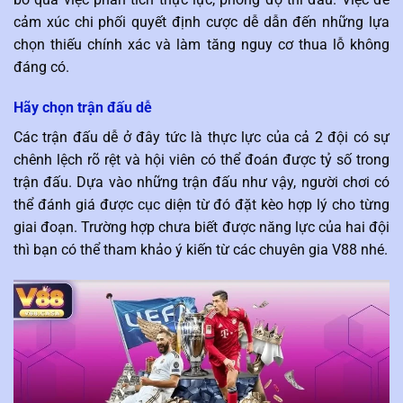
cảm xúc chi phối quyết định cược dễ dẫn đến những lựa
chọn thiếu chính xác và làm tăng nguy cơ thua lỗ không
đáng có.
Hãy chọn trận đấu dễ
Các trận đấu dễ ở đây tức là thực lực của cả 2 đội có sự
chênh lệch rõ rệt và hội viên có thể đoán được tỷ số trong
trận đấu. Dựa vào những trận đấu như vậy, người chơi có
thể đánh giá được cục diện từ đó đặt kèo hợp lý cho từng
giai đoạn. Trường hợp chưa biết được năng lực của hai đội
thì bạn có thể tham khảo ý kiến từ các chuyên gia V88 nhé.