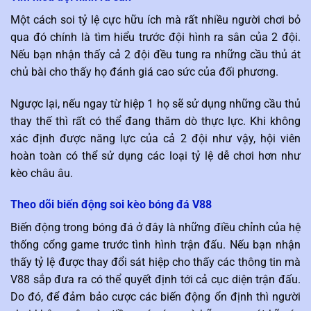
Một cách soi tỷ lệ cực hữu ích mà rất nhiều người chơi bỏ
qua đó chính là tìm hiểu trước đội hình ra sân của 2 đội.
Nếu bạn nhận thấy cả 2 đội đều tung ra những cầu thủ át
chủ bài cho thấy họ đánh giá cao sức của đối phương.
Ngược lại, nếu ngay từ hiệp 1 họ sẽ sử dụng những cầu thủ
thay thế thì rất có thể đang thăm dò thực lực. Khi không
xác định được năng lực của cả 2 đội như vậy, hội viên
hoàn toàn có thể sử dụng các loại tỷ lệ dễ chơi hơn như
kèo châu âu.
Theo dõi biến động soi kèo bóng đá V88
Biến động trong bóng đá ở đây là những điều chỉnh của hệ
thống cổng game trước tình hình trận đấu. Nếu bạn nhận
thấy tỷ lệ được thay đổi sát hiệp cho thấy các thông tin mà
V88 sắp đưa ra có thể quyết định tới cả cục diện trận đấu.
Do đó, để đảm bảo cược các biến động ổn định thì người