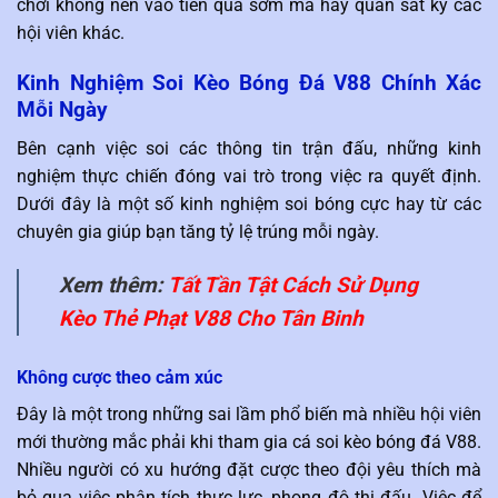
chơi không nên vào tiền quá sớm mà hãy quan sát kỹ các
hội viên khác.
Kinh Nghiệm Soi Kèo Bóng Đá V88 Chính Xác
Mỗi Ngày
Bên cạnh việc soi các thông tin trận đấu, những kinh
nghiệm thực chiến đóng vai trò trong việc ra quyết định.
Dưới đây là một số kinh nghiệm soi bóng cực hay từ các
chuyên gia giúp bạn tăng tỷ lệ trúng mỗi ngày.
Xem thêm:
Tất Tần Tật Cách Sử Dụng
Kèo Thẻ Phạt V88 Cho Tân Binh
Không cược theo cảm xúc
Đây là một trong những sai lầm phổ biến mà nhiều hội viên
mới thường mắc phải khi tham gia cá soi kèo bóng đá V88.
Nhiều người có xu hướng đặt cược theo đội yêu thích mà
bỏ qua việc phân tích thực lực, phong độ thi đấu. Việc để