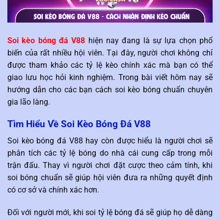
Soi kèo bóng đá V88
hiện nay đang là sự lựa chọn phổ
biến của rất nhiều hội viên. Tại đây, người chơi không chỉ
được tham khảo các tỷ lệ kèo chính xác mà bạn có thể
giao lưu học hỏi kinh nghiệm. Trong bài viết hôm nay sẽ
hướng dẫn cho các bạn cách soi kèo bóng chuẩn chuyên
gia lão làng.
Tìm Hiểu Về Soi Kèo Bóng Đá V88
Soi kèo bóng đá V88 hay còn được hiểu là người chơi sẽ
phân tích các tỷ lệ bóng do nhà cái cung cấp trong mỗi
trận đấu. Thay vì người chơi đặt cược theo cảm tính, khi
soi bóng chuẩn sẽ giúp hội viên đưa ra những quyết định
có cơ sở và chính xác hơn.
Đối với người mới, khi soi tỷ lệ bóng đá sẽ giúp họ dễ dàng