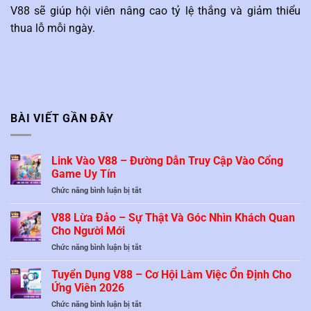
V88 sẽ giúp hội viên nâng cao tỷ lệ thắng và giảm thiểu
thua lỗ mỗi ngày.
BÀI VIẾT GẦN ĐÂY
Link Vào V88 – Đường Dẫn Truy Cập Vào Cổng
Game Uy Tín
Chức năng bình luận bị tắt
ở
Link
Vào
V88 Lừa Đảo – Sự Thật Và Góc Nhìn Khách Quan
V88
Cho Người Mới
–
Chức năng bình luận bị tắt
ở
Đường
V88
Dẫn
Lừa
Tuyển Dụng V88 – Cơ Hội Làm Việc Ổn Định Cho
Truy
Đảo
Cập
Ứng Viên 2026
–
Vào
Chức năng bình luận bị tắt
ở
Sự
Cổng