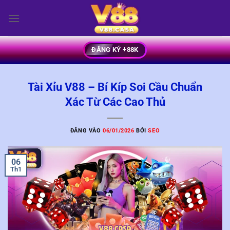
Bỏ
qua
nội
dung
ĐĂNG KÝ +88K
Tài Xỉu V88 – Bí Kíp Soi Cầu Chuẩn
Xác Từ Các Cao Thủ
ĐĂNG VÀO
06/01/2026
BỞI
SEO
06
Th1