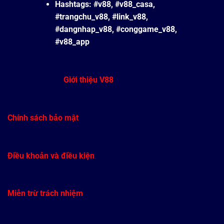
Hashtags: #v88, #v88_casa,
#trangchu_v88, #link_v88,
#dangnhap_v88, #conggame_v88,
#v88_app
Giới thiệu V88
Chính sách bảo mật
Điều khoản và điều kiện
Miễn trừ trách nhiệm