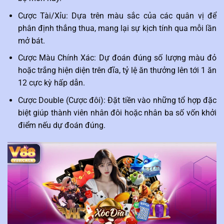
Cược Tài/Xỉu: Dựa trên màu sắc của các quân vị để
phân định thắng thua, mang lại sự kịch tính qua mỗi lần
mở bát.
Cược Màu Chính Xác: Dự đoán đúng số lượng màu đỏ
hoặc trắng hiện diện trên đĩa, tỷ lệ ăn thưởng lên tới 1 ăn
12 cực kỳ hấp dẫn.
Cược Double (Cược đôi): Đặt tiền vào những tổ hợp đặc
biệt giúp thành viên nhân đôi hoặc nhân ba số vốn khởi
điểm nếu dự đoán đúng.