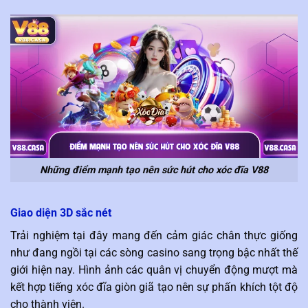
Những điểm mạnh tạo nên sức hút cho xóc đĩa V88
Giao diện 3D sắc nét
Trải nghiệm tại đây mang đến cảm giác chân thực giống
như đang ngồi tại các sòng casino sang trọng bậc nhất thế
giới hiện nay. Hình ảnh các quân vị chuyển động mượt mà
kết hợp tiếng xóc đĩa giòn giã tạo nên sự phấn khích tột độ
cho thành viên.