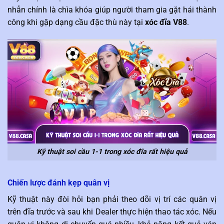
nhẫn chính là chìa khóa giúp người tham gia gặt hái thành
công khi gặp dạng cầu đặc thù này tại
xóc đĩa V88
.
Kỹ thuật soi cầu 1-1 trong xóc đĩa rất hiệu quả
Chiến lược đánh kẹp quân vị
Kỹ thuật này đòi hỏi bạn phải theo dõi vị trí các quân vị
trên đĩa trước và sau khi Dealer thực hiện thao tác xóc. Nếu